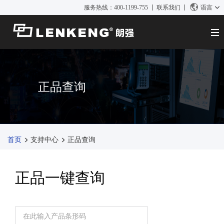
服务热线：400-1199-755
联系我们
语言
关于朗强
朗强简介
解决方案与案例
正品查询
资质荣誉
解决方案
产品中心
人力资源
案例
视频传输
应用资讯
联系我们
KVM
首页
支持中心
正品查询
新闻中心
视频信号处理
公司新闻
支持中心
正品一键查询
媒体报道
技术支持
搜索
资料下载
正品查询