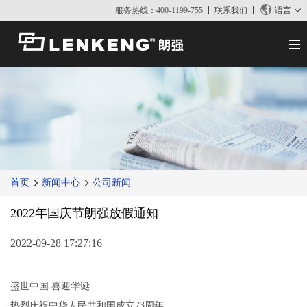
服务热线：400-1199-755
联系我们
语言
关于朗强
朗强简介
解决方案与案例
资质荣誉
解决方案
产品中心
人力资源
案例
视频传输
应用资讯
联系我们
首页
新闻中心
公司新闻
KVM
新闻中心
视频信号处理
2022年国庆节朗强放假通知
公司新闻
支持中心
媒体报道
2022-09-28 17:27:16
技术支持
搜索
资料下载
盛世中国 喜迎华诞
正品查询
热烈庆祝中华人民共和国成立73周年